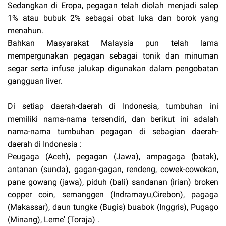
Sedangkan di Eropa, pegagan telah diolah menjadi salep
1% atau bubuk 2% sebagai obat luka dan borok yang
menahun.
Bahkan Masyarakat Malaysia pun telah lama
mempergunakan pegagan sebagai tonik dan minuman
segar serta infuse jalukap digunakan dalam pengobatan
gangguan liver.
Di setiap daerah-daerah di Indonesia, tumbuhan ini
memiliki nama-nama tersendiri, dan berikut ini adalah
nama-nama tumbuhan pegagan di sebagian daerah-
daerah di Indonesia :
Peugaga (Aceh), pegagan (Jawa), ampagaga (batak),
antanan (sunda), gagan-gagan, rendeng, cowek-cowekan,
pane gowang (jawa), piduh (bali) sandanan (irian) broken
copper coin, semanggen (Indramayu,Cirebon), pagaga
(Makassar), daun tungke (Bugis) buabok (Inggris), Pugago
(Minang), Leme' (Toraja) .